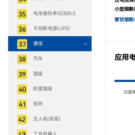
过电流保护
小型熔断器 (
电池备份单元(BBU)
管状熔断体 
不间断电源(UPS)
通信
应用
汽车
插座
防雷插座
过温
安防
无人机(系留)
工业机器人