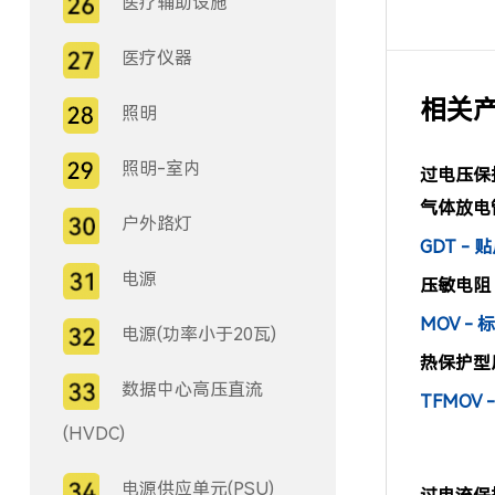
医疗辅助设施
医疗仪器
相关
照明
照明-室内
过电压保护
气体放电管
户外路灯
GDT - 
电源
压敏电阻 (
MOV -
电源(功率小于20瓦)
热保护型压敏
数据中心高压直流
TFMOV
(HVDC)
电源供应单元(PSU)