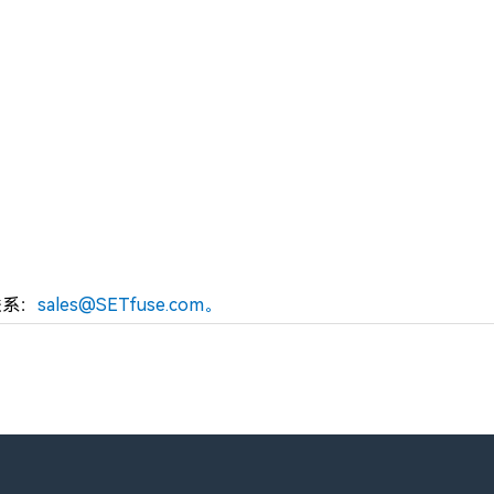
联系：
sales@SETfuse.com。