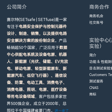
公司简介
商务合作
商务机会
赛尔特(SETsafe | SETfuse)是一家
社交账号
专注于
电路安全保护与控制元器件
设计、制造、销售，以及提供电路
实验中心(
安全解决方案的股份制企业
。产品
实验）
畅销超50个国家，广泛应用于
数据
中心供配电系统及设备电源、机器
简介
人、新能源（光伏、储能、EV充放
功能 & 性能
电、移动电源、轻型新能源车、新
目击测试实验室 
Customers Tes
能源汽车、低空飞行器）、通信设
测试服务
备、防雷、电动工具、消费电子、
CNAS
消费电器、照明、电源、医疗设备
商标
等用电设备领域
，客户包括多家世
界500强企业。成立于2000年，总
部位于中国福建省厦门市。
进一步了