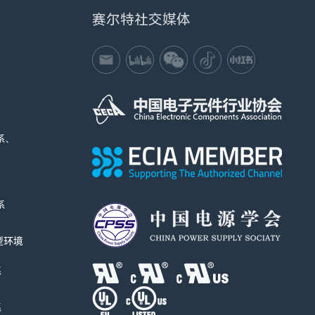
赛尔特社交媒体
系、
系
I型环境
系
系