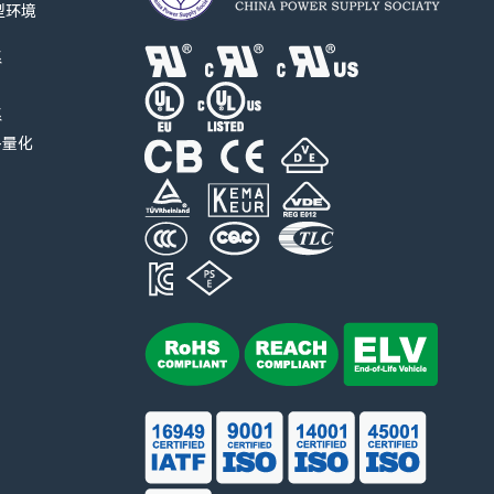
I型环境
系
系
-量化