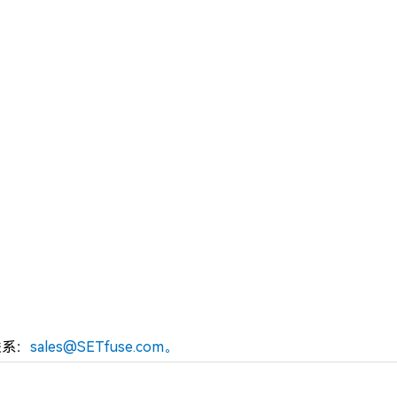
）联系：
sales@SETfuse.com。