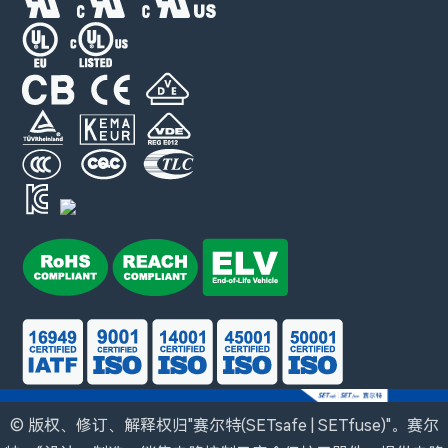
© 版权、修订、解释权归"赛尔特(SETsafe | SETfuse)"。赛尔