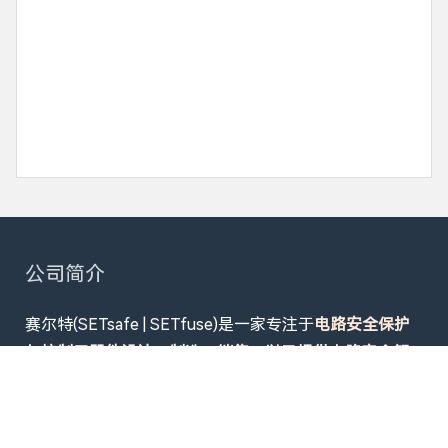
公司简介
赛尔特(SETsafe | SETfuse)是一家专注于
电路安全保护
与控制元器件设计、制造、销售，以及提供电路安全解
决方案的股份制企业
。产品畅销超50个国家，广泛应用
于
数据中心供配电系统及设备电源、机器人、新能源
（光伏、储能、EV充放电、移动电源、轻型新能源车、